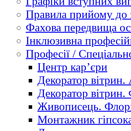
Графіки вступних вип
Правила прийому до 
Фахова передвища ос
Інклюзивна професій
Професії / Спеціальн
Центр кар’єри
Декоратор вітрин. 
Декоратор вітрин. 
Живописець. Флор
Монтажник гіпсока