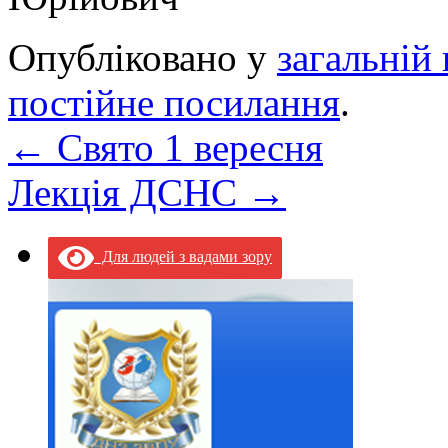
Опубліковано у
загальній 
постійне посилання
.
←
Свято 1 вересня
Лекція ДСНС
→
Для людей з вадами зору