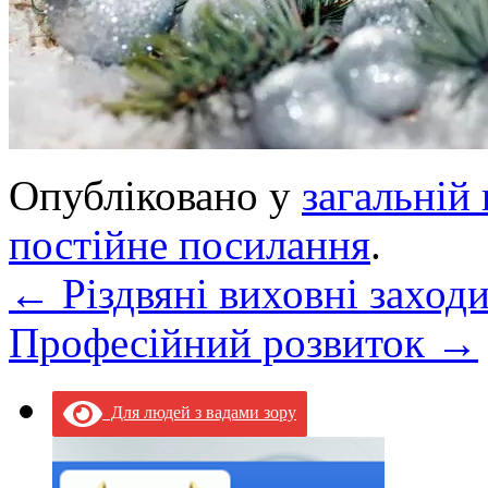
Опубліковано у
загальній 
постійне посилання
.
←
Різдвяні виховні захо
Професійний розвиток
→
Для людей з вадами зору