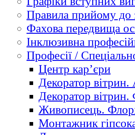
Графіки вступних вип
Правила прийому до 
Фахова передвища ос
Інклюзивна професій
Професії / Спеціальн
Центр кар’єри
Декоратор вітрин. 
Декоратор вітрин. 
Живописець. Флор
Монтажник гіпсока