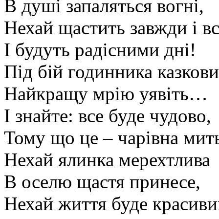
В душі запаляться вогні,
Нехай щастить завжди і в
І будуть радісними дні!
Під бій годинника казков
Найкращу мрію уявіть…
І знайте: все буде чудово,
Тому що це – чарівна мит
Нехай ялинка мерехтлива
В оселю щастя принесе,
Нехай життя буде красив