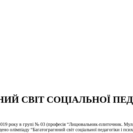
ИЙ СВІТ СОЦІАЛЬНОЇ ПЕД
2019 року в групі № 03 (професія “Лицювальник-плиточник. Муля
ено олімпіаду “Багатограгнний світ соціальної педагогіки і псих