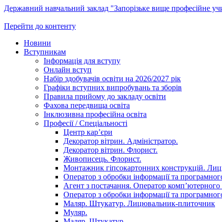
Державний навчальний заклад "Запорізьке вище професійне у
Перейти до контенту
Новини
Вступникам
Інформація для вступу
Онлайн вступ
Набір здобувачів освіти на 2026/2027 рік
Графіки вступних випробувань та зборів
Правила прийому до закладу освіти
Фахова передвища освіта
Інклюзивна професійна освіта
Професії / Спеціальності
Центр кар’єри
Декоратор вітрин. Адміністратор.
Декоратор вітрин. Флорист.
Живописець. Флорист.
Монтажник гіпсокартонних конструкцій. Ли
Оператор з обробки інформації та програмного
Агент з постачання. Оператор комп’ютерного 
Оператор з обробки інформації та програмного
Маляр. Штукатур. Лицювальник-плиточник
Муляр.
Маляр. Штукатур