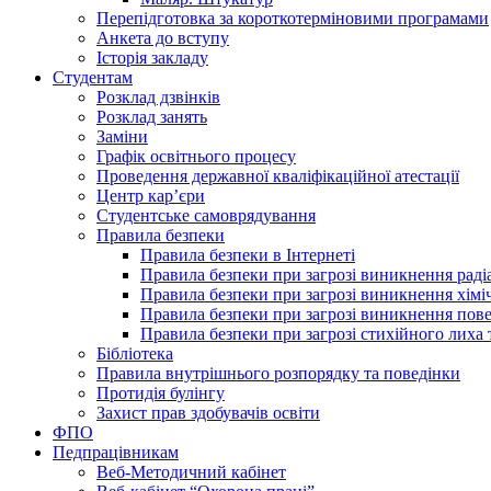
Перепідготовка за короткотерміновими програмами
Анкета до вступу
Історія закладу
Студентам
Розклад дзвінків
Розклад занять
Заміни
Графік освітнього процесу
Проведення державної кваліфікаційної атестації
Центр кар’єри
Студентське самоврядування
Правила безпеки
Правила безпеки в Інтернеті
Правила безпеки при загрозі виникнення раді
Правила безпеки при загрозі виникнення хімі
Правила безпеки при загрозі виникнення пове
Правила безпеки при загрозі стихійного лих
Бібліотека
Правила внутрішнього розпорядку та поведінки
Протидія булінгу
Захист прав здобувачів освіти
ФПО
Педпрацівникам
Веб-Методичний кабінет