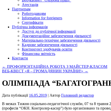
Веб-кабінет “Охорона праці”
Атестація
Партнерам
Роботодавцям
Information for foreigners
Сертифікати
Публічна інформація
Доступ до публічної інформації
Документаційне забезпечення діяльності
Матеріально-технічне забезпечення діяльності
Кадрове забезпечення діяльності
Контингент здобувачів освіти
Фінансова звітність
Контакти
←
ПРОФОРІЄНТАЦІЙНА РОБОТА З МАЙСТЕР-КЛАСОМ
ВЕБ-КВЕСТ «Я – ГРОМАДЯНИН УКРАЇНИ!»
→
ОЛІМПІАДА “БАГАТОГРАНН
Дата публікації
16.05.2019
| Автор
Головний редактор
В межах Тижня соціально-педагогічної служби, 07 та 8 травня 
(професія “ОКН. Контролер-касир”) було організовано та провед