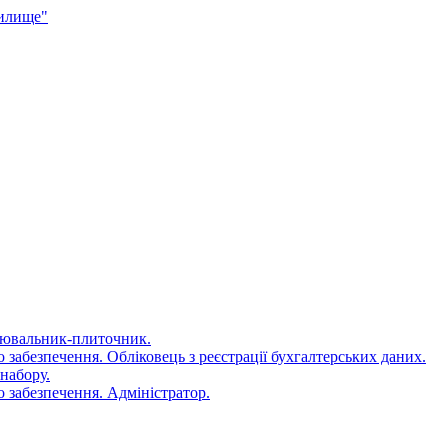
чилище"
цювальник-плиточник.
 забезпечення. Обліковець з реєстрації бухгалтерських даних.
набору.
 забезпечення. Адміністратор.