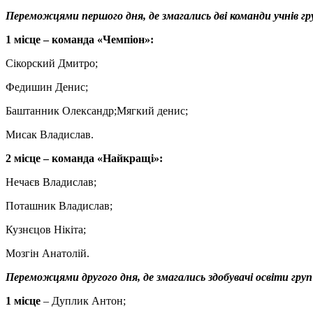
Переможцями першого дня, де змагались дві команди учнів гр
1 місце – команда «Чемпіон»:
Сікорский Дмитро;
Федишин Денис;
Баштанник Олександр;Мягкий денис;
Мисак Владислав.
2 місце – команда «Найкращі»:
Нечаєв Владислав;
Поташник Владислав;
Кузнєцов Нікіта;
Мозгін Анатолій.
Переможцями другого дня, де змагались здобувачі освіти груп
1 місце
– Дуплик Антон;