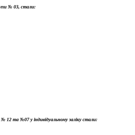
упи № 03, стали:
 № 12 та №07 у індивідуальному заліку стали: