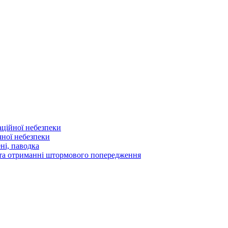
аційної небезпеки
чної небезпеки
ні, паводка
а та отриманні штормового попередження