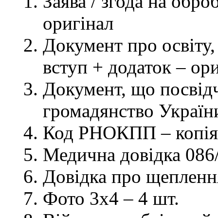
Заява / згода на обр
оригінал
Документ про освіту, 
вступ + додаток – ор
Документ, що посвідч
громадянство України
Код РНОКПП – копія
Медична довідка 086/
Довідка про щеплення
Фото 3х4 – 4 шт.