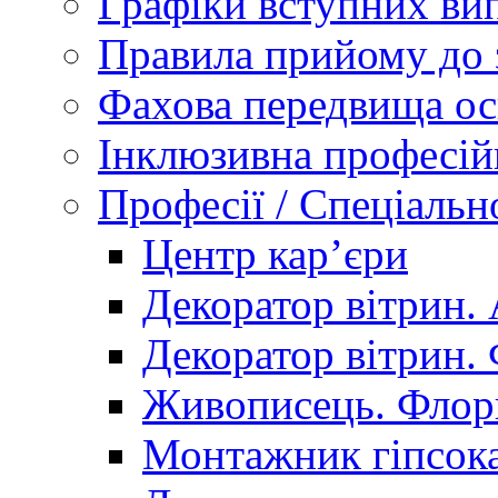
Графіки вступних вип
Правила прийому до 
Фахова передвища ос
Інклюзивна професій
Професії / Спеціальн
Центр кар’єри
Декоратор вітрин. 
Декоратор вітрин. 
Живописець. Флор
Монтажник гіпсока