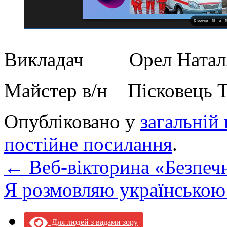
Викладач Орел Наталя
Майстер в/н Пісковець Т
Опубліковано у
загальній 
постійне посилання
.
←
Веб-вікторина «Безпеч
Я розмовляю українськ
Для людей з вадами зору