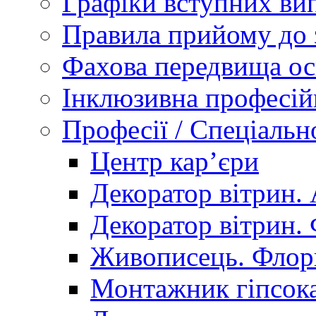
Графіки вступних вип
Правила прийому до 
Фахова передвища ос
Інклюзивна професій
Професії / Спеціальн
Центр кар’єри
Декоратор вітрин. 
Декоратор вітрин. 
Живописець. Флор
Монтажник гіпсока