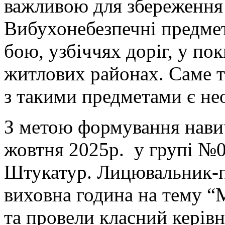
важливою для збереження 
Вибухонебезпечні предме
бою, узбіччях доріг, у пок
житлових районах. Саме 
з такими предметами є не
З метою формування навич
жовтня 2025р. у групі №0
Штукатур. Лицювальник-п
виховна година на тему “М
та провели класний керів