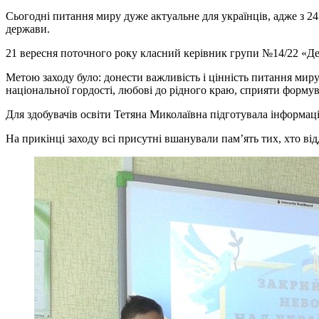
Сьогодні питання миру дуже актуальне для українців, адже з 2
держави.
21 вересня поточного року класний керівник групи №14/22 «Д
Метою заходу було: донести важливість і цінність питання миру 
національної гордості, любові до рідного краю, сприяти формув
Для здобувачів освіти Тетяна Миколаївна підготувала інформаці
На прикінці заходу всі присутні вшанували пам’ять тих, хто ві