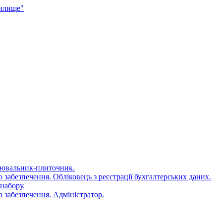
чилище"
цювальник-плиточник.
 забезпечення. Обліковець з реєстрації бухгалтерських даних.
набору.
 забезпечення. Адміністратор.