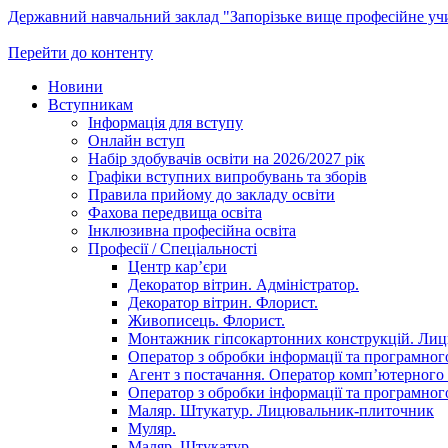
Державний навчальний заклад "Запорізьке вище професійне у
Перейти до контенту
Новини
Вступникам
Інформація для вступу
Онлайн вступ
Набір здобувачів освіти на 2026/2027 рік
Графіки вступних випробувань та зборів
Правила прийому до закладу освіти
Фахова передвища освіта
Інклюзивна професійна освіта
Професії / Спеціальності
Центр кар’єри
Декоратор вітрин. Адміністратор.
Декоратор вітрин. Флорист.
Живописець. Флорист.
Монтажник гіпсокартонних конструкцій. Ли
Оператор з обробки інформації та програмного
Агент з постачання. Оператор комп’ютерного 
Оператор з обробки інформації та програмного
Маляр. Штукатур. Лицювальник-плиточник
Муляр.
Маляр. Штукатур