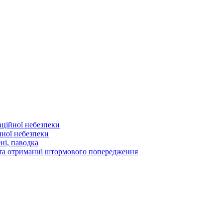
аційної небезпеки
чної небезпеки
ні, паводка
а та отриманні штормового попередження