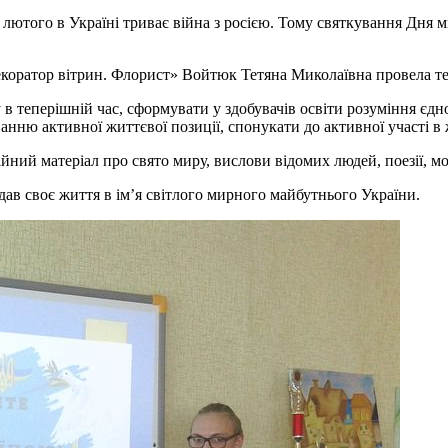
4 лютого в Україні триває війна з росією. Тому святкування Дня
екоратор вітрин. Флорист» Войтюк Тетяна Миколаївна провела т
в теперішній час, сформувати у здобувачів освіти розуміння єдно
анню активної життєвої позиції, спонукати до активної участі в 
йний матеріал про свято миру, вислови відомих людей, поезії, мол
ддав своє життя в ім’я світлого мирного майбутнього України.