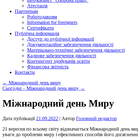
Веб-кабінет “Охорона праці”
Атестація
Партнерам
Роботодавцям
Information for foreigners
Сертифікати
Публічна інформація
Доступ до публічної інформації
Документаційне забезпечення діяльності
Матеріально-технічне забезпечення діяльності
Кадрове забезпечення діяльності
Контингент здобувачів освіти
Фінансова звітність
Контакти
←
Міжнародний день миру
Сьогодні – Міжнародний день миру
→
Міжнародний день Миру
Дата публікації
21.09.2022
| Автор
Головний редактор
21 вересня по всьому світу відзначається Міжнародний день мир
уваги до проблеми миру і ефективних способів його досягненн