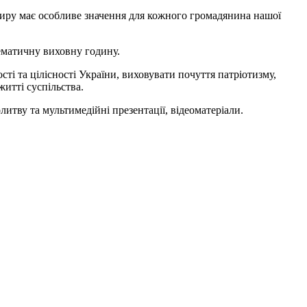
 миру має особливе значення для кожного громадянина нашої
ематичну виховну годину.
сті та цілісності України, виховувати почуття патріотизму,
житті суспільства.
итву та мультимедійні презентації, відеоматеріали.