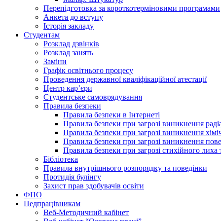
Перепідготовка за короткотерміновими програмами
Анкета до вступу
Історія закладу
Студентам
Розклад дзвінків
Розклад занять
Заміни
Графік освітнього процесу
Проведення державної кваліфікаційної атестації
Центр кар’єри
Студентське самоврядування
Правила безпеки
Правила безпеки в Інтернеті
Правила безпеки при загрозі виникнення раді
Правила безпеки при загрозі виникнення хімі
Правила безпеки при загрозі виникнення пове
Правила безпеки при загрозі стихійного лих
Бібліотека
Правила внутрішнього розпорядку та поведінки
Протидія булінгу
Захист прав здобувачів освіти
ФПО
Педпрацівникам
Веб-Методичний кабінет