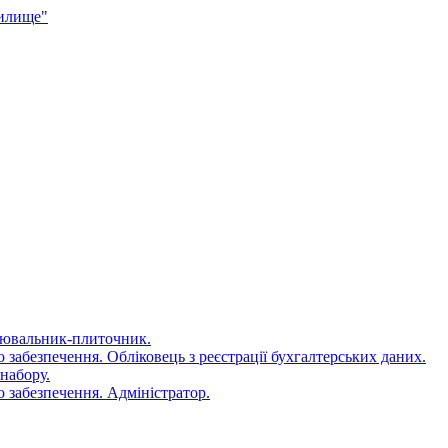
чилище"
цювальник-плиточник.
 забезпечення. Обліковець з реєстрації бухгалтерських даних.
набору.
 забезпечення. Адміністратор.