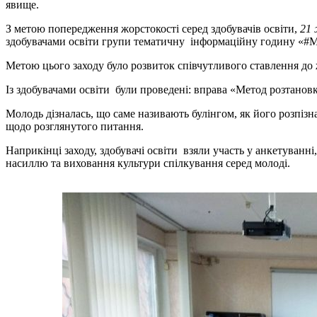
явище.
З метою попередження жорстокості серед здобувачів освіти,
21 
здобувачами освіти групи тематичну інформаційну годину «#
Метою цього заходу було розвиток співчутливого ставлення до
Із здобувачами освіти були проведені: вправа «Метод розтановки
Молодь дізналась, що саме називають булінгом, як його розпізна
щодо розглянутого питання.
Наприкінці заходу, здобувачі освіти взяли участь у анкетуванн
насиллю та виховання культури спілкування серед молоді.