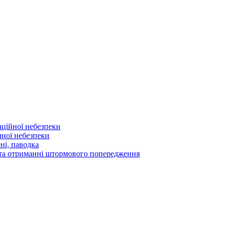
аційної небезпеки
чної небезпеки
ні, паводка
а та отриманні штормового попередження