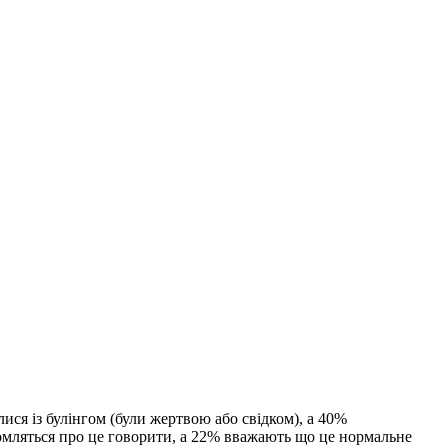
ся із булінгом (були жертвою або свідком), а 40%
оромляться про це говорити, а 22% вважають що це нормальне