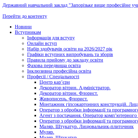
Державний навчальний заклад "Запорізьке вище професійне у
Перейти до контенту
Новини
Вступникам
Інформація для вступу
Онлайн вступ
Набір здобувачів освіти на 2026/2027 рік
Графіки вступних випробувань та зборів
Правила прийому до закладу освіти
Фахова передвища освіта
Інклюзивна професійна освіта
Професії / Спеціальності
Центр кар’єри
Декоратор вітрин. Адміністратор.
Декоратор вітрин. Флорист.
Живописець. Флорист.
Монтажник гіпсокартонних конструкцій. Ли
Оператор з обробки інформації та програмного
Агент з постачання. Оператор комп’ютерного 
Оператор з обробки інформації та програмного
Маляр. Штукатур. Лицювальник-плиточник
Муляр.
Маляр. Штукатур