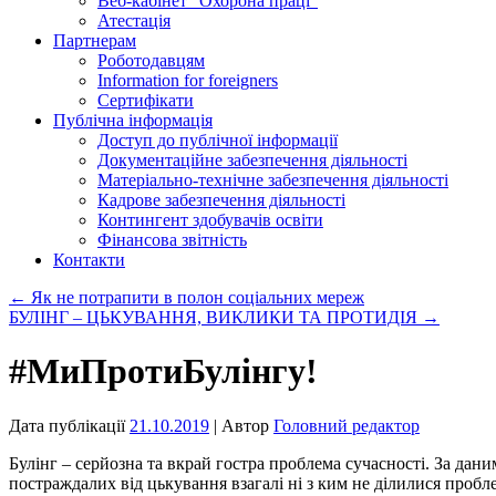
Веб-кабінет “Охорона праці”
Атестація
Партнерам
Роботодавцям
Information for foreigners
Сертифікати
Публічна інформація
Доступ до публічної інформації
Документаційне забезпечення діяльності
Матеріально-технічне забезпечення діяльності
Кадрове забезпечення діяльності
Контингент здобувачів освіти
Фінансова звітність
Контакти
←
Як не потрапити в полон соціальних мереж
БУЛІНГ – ЦЬКУВАННЯ, ВИКЛИКИ ТА ПРОТИДІЯ
→
#МиПротиБулінгу!
Дата публікації
21.10.2019
| Автор
Головний редактор
Булінг – серйозна та вкрай гостра проблема сучасності. За да
постраждалих від цькування взагалі ні з ким не ділилися проб