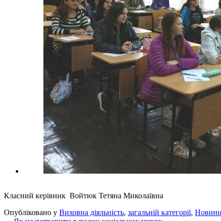
Класний керівник Войтюк Тетяна Миколаївна
Опубліковано у
Виховна діяльність
,
загальній категорії
,
Новин