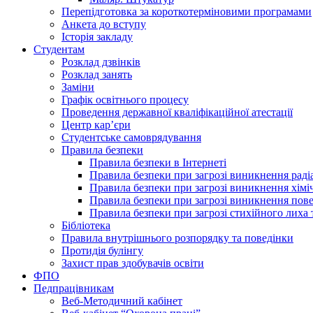
Перепідготовка за короткотерміновими програмами
Анкета до вступу
Історія закладу
Студентам
Розклад дзвінків
Розклад занять
Заміни
Графік освітнього процесу
Проведення державної кваліфікаційної атестації
Центр кар’єри
Студентське самоврядування
Правила безпеки
Правила безпеки в Інтернеті
Правила безпеки при загрозі виникнення раді
Правила безпеки при загрозі виникнення хімі
Правила безпеки при загрозі виникнення пове
Правила безпеки при загрозі стихійного лих
Бібліотека
Правила внутрішнього розпорядку та поведінки
Протидія булінгу
Захист прав здобувачів освіти
ФПО
Педпрацівникам
Веб-Методичний кабінет