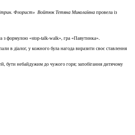
 вітрин. Флорист» Войтюк Тетяна Миколаївна
провела із
а з формулою «stop-talk-walk», гра «Павутинка».
пали в діалог, у кожного була нагода виразити своє ставлення
тей, бути небайдужим до чужого горя; запобігання дитячому