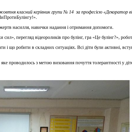
жовтня класний керівник групи № 14 за професією «Декоратор
МиПротиБулінгу!».
 жертв насилля, навички надання і отримання допомоги.
 сил», перегляд відеороликів про булінг, гра «Це булінг?», робот
ти і що робити в складних ситуаціях. Всі діти були активні, всту
і, яке проводилось з метою виховання почуття толерантності у ді