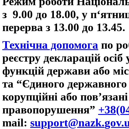
Режим роботи Національ
з
9.00
до
18.00, у п‘ятни
перерва з
13.00
до
13.45.
Технічна допомога
по ро
реєстру декларацій осіб
функцій держави або мі
та
“Єдиного державного 
корупційні або пов’язані
правопорушення”
+38(0
mail
:
support
@
nazk
.
gov
.