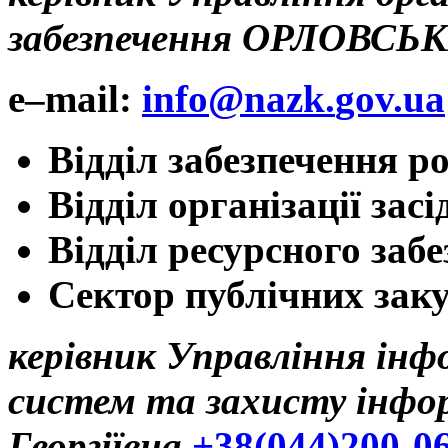
забезпечення
ОРЛОВСЬКИ
e
–
mail
:
info
@
nazk
.
gov
.
ua
Відділ забезпечення р
Відділ організації за
Відділ ресурсного забе
Сектор публічних зак
керівник Управління ін
систем та захисту
інфо
Георгіївна
+38(044)200-0