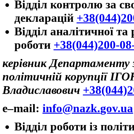
Відділ контролю за св
декларацій
+38(044)20
Відділ аналітичної та
роботи
+38(044)200-08
керівник Департаменту 
політичній корупції
ІГО
Владиславович
+38(044)2
e
–
mail
:
info
@
nazk
.
gov
.
ua
Відділ роботи із полі