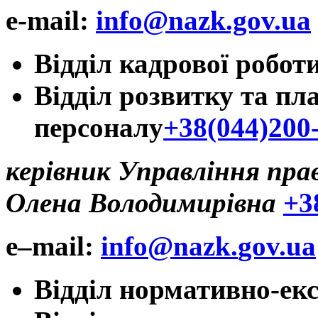
e-mail:
info@nazk.gov.ua
Відділ кадрової робот
Відділ розвитку та пл
персоналу
+38(044)200
керівник Управління прав
Олена Володимирівна
+3
e
–
mail
:
info
@
nazk
.
gov
.
ua
Відділ нормативно-екс