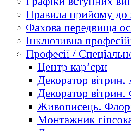
Графіки вступних вип
Правила прийому до 
Фахова передвища ос
Інклюзивна професій
Професії / Спеціальн
Центр кар’єри
Декоратор вітрин. 
Декоратор вітрин. 
Живописець. Флор
Монтажник гіпсока