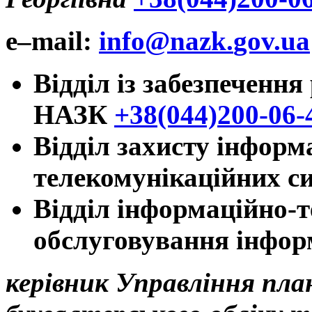
e
–
mail
:
info
@
nazk
.
gov
.
ua
Відділ із забезпеченн
НАЗК
+38(044)200-06-
Відділ захисту інформ
телекомунікаційних с
Відділ інформаційно-т
обслуговування інфор
керівник Управління план