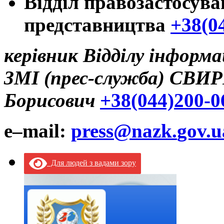
Відділ правозастосува
представництва
+38(0
керівник Відділу інформа
ЗМІ (прес-служба)
СВИР
Борисович
+38(044)200-0
e
–
mail
:
press
@
nazk
.
gov
.
u
Для людей з вадами зору