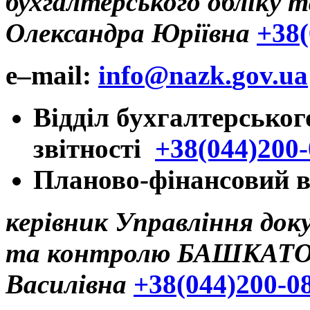
бухгалтерського облік
Олександра Юріївна
+38(
e
–
mail
:
info
@
nazk
.
gov
.
ua
Відділ бухгалтерськог
звітності
+38(044)200-
Планово-фінансовий в
керівник Управління док
та контролю
БАШКАТОВ
Василівна
+38(044)200-0