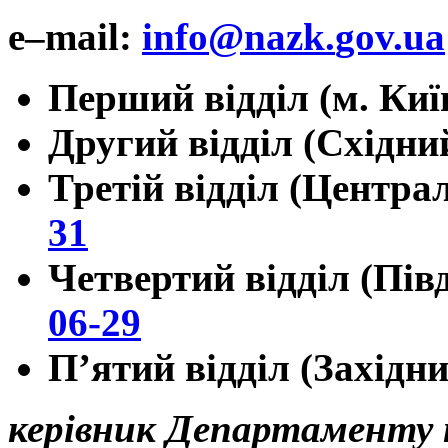
e
–
mail
:
info
@
nazk
.
gov
.
ua
Перший відділ (м. Киї
Другий відділ (Східни
Третій відділ (Центра
31
Четвертий відділ (Пів
06-29
П’ятий відділ (Західн
керівник
Департаменту п