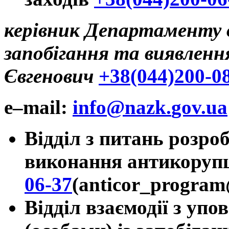
керівник Департаменту о
запобігання та виявлення
Євгенович
+38(044)200-0
e
–
mail
:
info
@
nazk
.
gov
.
ua
Відділ з питань розро
виконання
антикоруп
06-37
(
anticor
_
program
Відділ взаємодії з уп