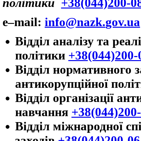
політики
+38(044)200-0
e
–
mail
:
info
@
nazk
.
gov
.
ua
Відділ аналізу та реал
політики
+38(044)200-
Відділ нормативного з
антикорупційної полі
Відділ організації ан
навчання
+38(044)200
Відділ міжнародної сп
заходів
+38(044)200-06