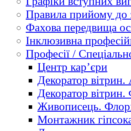
Графіки вступних вип
Правила прийому до 
Фахова передвища ос
Інклюзивна професій
Професії / Спеціальн
Центр кар’єри
Декоратор вітрин. 
Декоратор вітрин. 
Живописець. Флор
Монтажник гіпсока