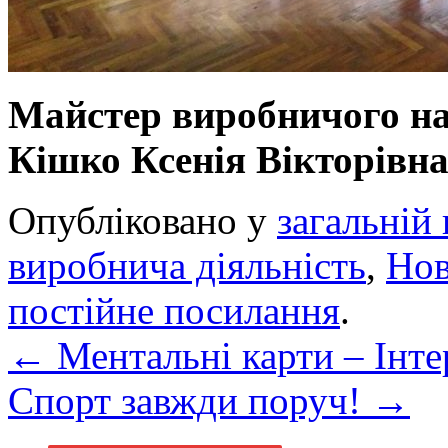
Майстер виробн
Кішко Ксенія Вікторівн
Опубліковано у
загальній 
виробнича діяльність
,
Но
постійне посилання
.
←
Ментальні карти – Інте
Спорт завжди поруч!
→