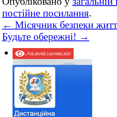
Опубліковано у
загальній 
постійне посилання
.
←
Місячник безпеки житт
Будьте обережні!
→
Для людей з вадами зору