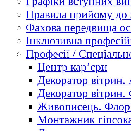
Графіки вступних вип
Правила прийому до 
Фахова передвища ос
Інклюзивна професій
Професії / Спеціальн
Центр кар’єри
Декоратор вітрин. 
Декоратор вітрин. 
Живописець. Флор
Монтажник гіпсока