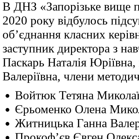
В ДНЗ «Запорізьке вище 
2020 року відбулось підс
об’єднання класних керівн
заступник директора з на
Паскарь Наталія Юріївна, 
Валеріївна, члени методич
Войтюк Тетяна Микола
Єрьоменко Олена Мико
Житницька Ганна Валер
Прокоф’єв Євген Олекс