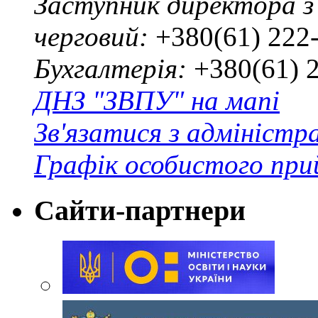
Заступник директора з
черговий:
+380(61) 222
Бухгалтерія:
+380(61) 
ДНЗ "ЗВПУ" на мапі
Зв'язатися з адміністр
Графік особистого при
Сайти-партнери