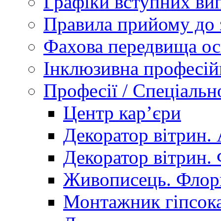
Графіки вступних вип
Правила прийому до 
Фахова передвища ос
Інклюзивна професій
Професії / Спеціальн
Центр кар’єри
Декоратор вітрин. 
Декоратор вітрин. 
Живописець. Флор
Монтажник гіпсока