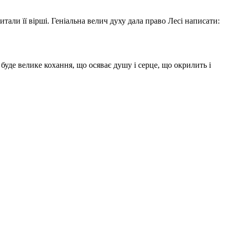
тали її вірші. Геніальна велич духу дала право Лесі написати:
уде велике кохання, що осяває душу і серце, що окрилить і