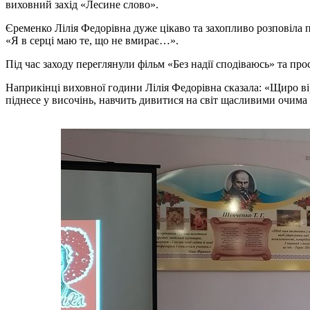
виховний захід «Лесине слово».
Єременко Лілія Федорівна дуже цікаво та захопливо розповіла пр
«Я в серці маю те, що не вмирає…».
Під час заходу переглянули фільм «Без надії сподіваюсь» та пр
Наприкінці виховної години Лілія Федорівна сказала: «Щиро ві
піднесе у височінь, навчить дивитися на світ щасливими очима