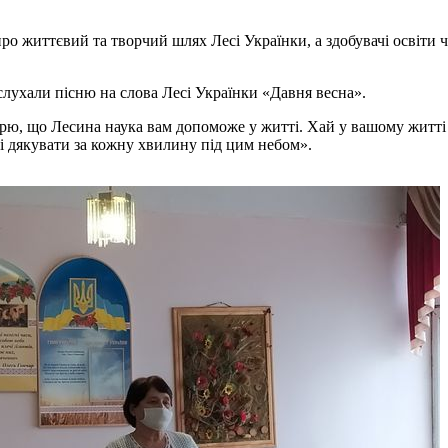
о життєвий та творчий шлях Лесі Українки, а здобувачі освіти чи
ослухали пісню на слова Лесі Українки «Давня весна».
рю, що Лесина наука вам допоможе у житті. Хай у вашому житті б
 і дякувати за кожну хвилину під цим небом».