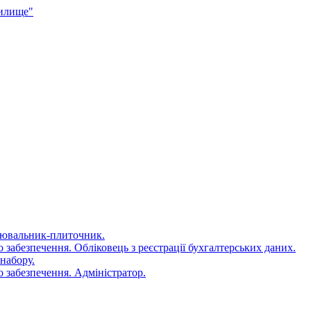
чилище"
цювальник-плиточник.
 забезпечення. Обліковець з реєстрації бухгалтерських даних.
набору.
 забезпечення. Адміністратор.