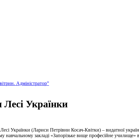
вітрин. Адміністратор”
я Лесі Українки
есі Українки (Лариси Петрівни Косач-Квітки) – видатної українс
ному навчальному закладі «Запорізьке вище професійне училище»