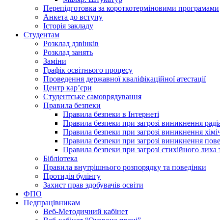
Перепідготовка за короткотерміновими програмами
Анкета до вступу
Історія закладу
Студентам
Розклад дзвінків
Розклад занять
Заміни
Графік освітнього процесу
Проведення державної кваліфікаційної атестації
Центр кар’єри
Студентське самоврядування
Правила безпеки
Правила безпеки в Інтернеті
Правила безпеки при загрозі виникнення раді
Правила безпеки при загрозі виникнення хімі
Правила безпеки при загрозі виникнення пове
Правила безпеки при загрозі стихійного лих
Бібліотека
Правила внутрішнього розпорядку та поведінки
Протидія булінгу
Захист прав здобувачів освіти
ФПО
Педпрацівникам
Веб-Методичний кабінет