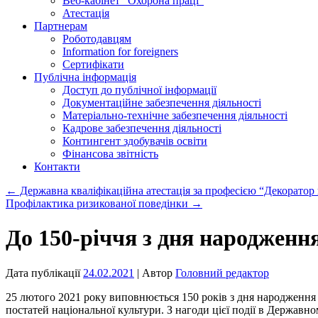
Веб-кабінет “Охорона праці”
Атестація
Партнерам
Роботодавцям
Information for foreigners
Сертифікати
Публічна інформація
Доступ до публічної інформації
Документаційне забезпечення діяльності
Матеріально-технічне забезпечення діяльності
Кадрове забезпечення діяльності
Контингент здобувачів освіти
Фінансова звітність
Контакти
←
Державна кваліфікаційна атестація за професією “Декоратор 
Профілактика ризикованої поведінки
→
До 150-річчя з дня народженн
Дата публікації
24.02.2021
| Автор
Головний редактор
25 лютого 2021 року виповнюється 150 років з дня народження Л
постатей національної культури. З нагоди цієї події в Держав