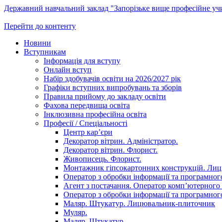
Державний навчальний заклад "Запорізьке вище професійне у
Перейти до контенту
Новини
Вступникам
Інформація для вступу
Онлайн вступ
Набір здобувачів освіти на 2026/2027 рік
Графіки вступних випробувань та зборів
Правила прийому до закладу освіти
Фахова передвища освіта
Інклюзивна професійна освіта
Професії / Спеціальності
Центр кар’єри
Декоратор вітрин. Адміністратор.
Декоратор вітрин. Флорист.
Живописець. Флорист.
Монтажник гіпсокартонних конструкцій. Ли
Оператор з обробки інформації та програмного
Агент з постачання. Оператор комп’ютерного 
Оператор з обробки інформації та програмного
Маляр. Штукатур. Лицювальник-плиточник
Муляр.
Маляр. Штукатур