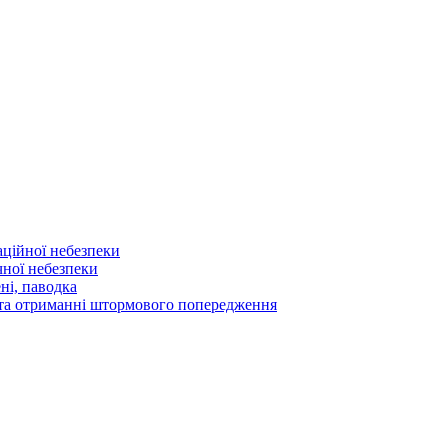
аційної небезпеки
чної небезпеки
ні, паводка
а та отриманні штормового попередження