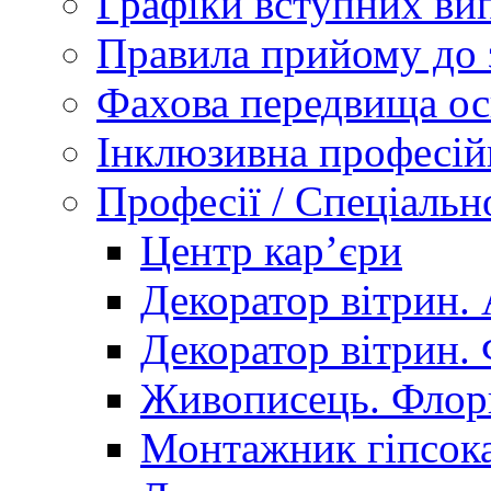
Графіки вступних вип
Правила прийому до 
Фахова передвища ос
Інклюзивна професій
Професії / Спеціальн
Центр кар’єри
Декоратор вітрин. 
Декоратор вітрин. 
Живописець. Флор
Монтажник гіпсока