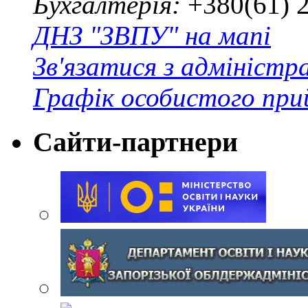
Бухгалтерія:
+380(61) 
ДНЗ "ЗВПУ" на мапі
Зв'язатися з адміністр
Графік особистого при
Сайти-партнери