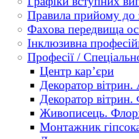
Графіки вступних вип
Правила прийому до 
Фахова передвища ос
Інклюзивна професій
Професії / Спеціальн
Центр кар’єри
Декоратор вітрин. 
Декоратор вітрин. 
Живописець. Флор
Монтажник гіпсока