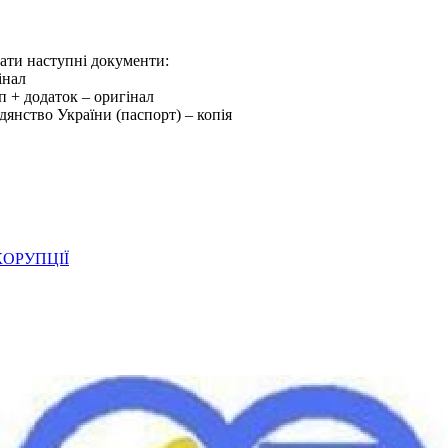
дати наступні документи:
інал
уп + додаток – оригінал
дянство України (паспорт) – копія
ОРУПЦІЇ