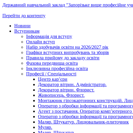
Державний навчальний заклад "Запорізьке вище професійне у
Перейти до контенту
Новини
Вступникам
Інформація для вступу
Онлайн вступ
Набір здобувачів освіти на 2026/2027 рік
Графіки вступних випробувань та зборів
Правила прийому до закладу освіти
Фахова передвища освіта
Інклюзивна професійна освіта
Професії / Спеціальності
Центр кар’єри
Декоратор вітрин. Адміністратор.
Декоратор вітрин. Флорист.
Живописець. Флорист.
Монтажник гіпсокартонних конструкцій. Ли
Оператор з обробки інформації та програмного
Агент з постачання. Оператор комп’ютерного 
Оператор з обробки інформації та програмного
Маляр. Штукатур. Лицювальник-плиточник
Муляр.
Маляр. Штукатур