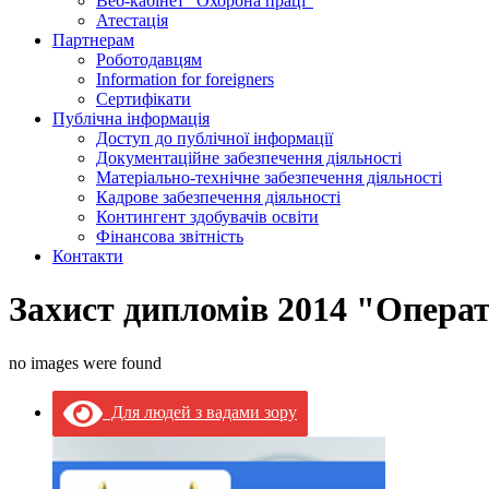
Веб-кабінет “Охорона праці”
Атестація
Партнерам
Роботодавцям
Information for foreigners
Сертифікати
Публічна інформація
Доступ до публічної інформації
Документаційне забезпечення діяльності
Матеріально-технічне забезпечення діяльності
Кадрове забезпечення діяльності
Контингент здобувачів освіти
Фінансова звітність
Контакти
Захист дипломів 2014 "Опера
no images were found
Для людей з вадами зору