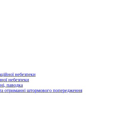
аційної небезпеки
чної небезпеки
ні, паводка
а та отриманні штормового попередження