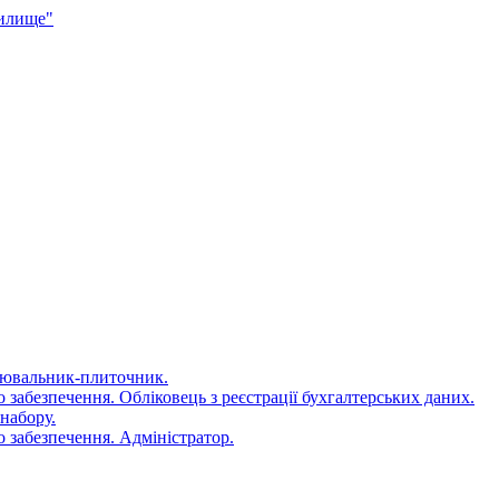
чилище"
цювальник-плиточник.
 забезпечення. Обліковець з реєстрації бухгалтерських даних.
набору.
 забезпечення. Адміністратор.