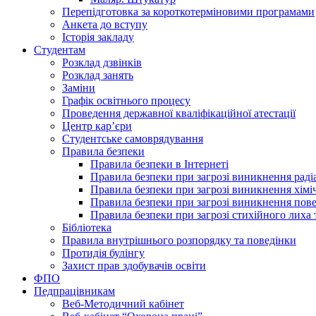
Перепідготовка за короткотерміновими програмами
Анкета до вступу
Історія закладу
Студентам
Розклад дзвінків
Розклад занять
Заміни
Графік освітнього процесу
Проведення державної кваліфікаційної атестації
Центр кар’єри
Студентське самоврядування
Правила безпеки
Правила безпеки в Інтернеті
Правила безпеки при загрозі виникнення раді
Правила безпеки при загрозі виникнення хімі
Правила безпеки при загрозі виникнення пове
Правила безпеки при загрозі стихійного лих
Бібліотека
Правила внутрішнього розпорядку та поведінки
Протидія булінгу
Захист прав здобувачів освіти
ФПО
Педпрацівникам
Веб-Методичний кабінет