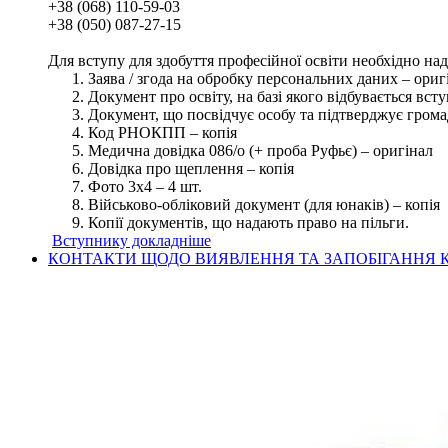
+38 (068) 110-59-03
+38 (050) 087-27-15
Для вступу для здобуття професійної освіти необхідно на
Заява / згода на обробку персональних даних – ориг
Документ про освіту, на базі якого відбувається вст
Документ, що посвідчує особу та підтверджує грома
Код РНОКПП – копія
Медична довідка 086/о (+ проба Руфьє) – оригінал
Довідка про щеплення – копія
Фото 3х4 – 4 шт.
Військово-обліковий документ (для юнаків) – копія
Копії документів, що надають право на пільги.
Вступнику докладніше
КОНТАКТИ ЩОДО ВИЯВЛЕННЯ ТА ЗАПОБІГАННЯ К