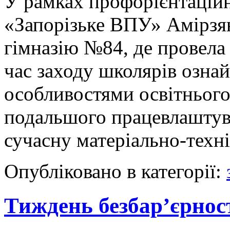
У рамках профорієнтацій
«Запорізьке ВПУ» Амірзян
гімназію №84, де провела 
час заходу школярів озна
особливостями освітнього
подальшого працевлаштув
сучасну матеріально-техн
Опубліковано в категорії:
Тиждень безбар’єрнос