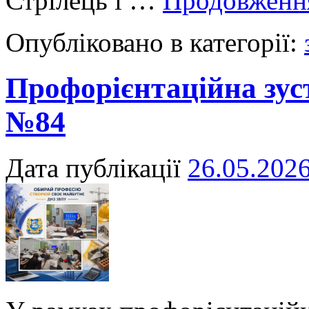
Стрілець і …
Продовжен
Опубліковано в категорії:
Профорієнтаційна зуст
№84
Дата публікації
26.05.202