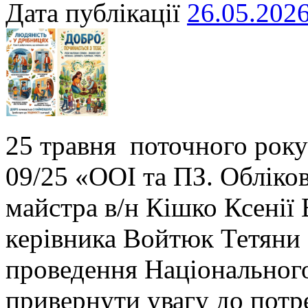
Дата публікації
26.05.202
25 травня поточного року
09/25 «ООІ та ПЗ. Обліко
майстра в/н Кішко Ксенії 
керівника Войтюк Тетяни
проведення Національного
привернути увагу до пот