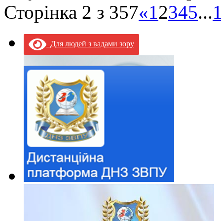
Сторінка 2 з 357
«
1
2
3
4
5
...
Для людей з вадами зору