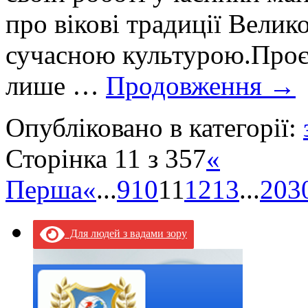
про вікові традиції Велико
сучасною культурою.Проє
лише …
Продовження
→
Опубліковано в категорії:
Сторінка 11 з 357
«
Перша
«
...
9
10
11
12
13
...
20
3
Для людей з вадами зору