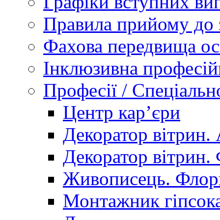
Графіки вступних вип
Правила прийому до 
Фахова передвища ос
Інклюзивна професій
Професії / Спеціальн
Центр кар’єри
Декоратор вітрин. 
Декоратор вітрин. 
Живописець. Флор
Монтажник гіпсока