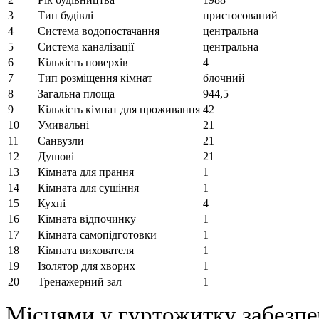
3
Тип будівлі
пристосований
4
Система водопостачання
центральна
5
Система каналізації
центральна
6
Кількість поверхів
4
7
Тип розміщення кімнат
блочний
8
Загальна площа
944,5
9
Кількість кімнат для проживання
42
10
Умивальні
21
11
Санвузли
21
12
Душові
21
13
Кімната для прання
1
14
Кімната для сушіння
1
15
Кухні
4
16
Кімната відпочинку
1
17
Кімната самопідготовки
1
18
Кімната вихователя
1
19
Ізолятор для хворих
1
20
Тренажерний зал
1
Місцями у гуртожитку забезпеч