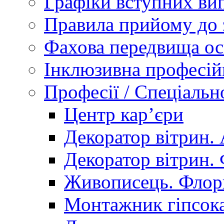
Графіки вступних вип
Правила прийому до 
Фахова передвища ос
Інклюзивна професій
Професії / Спеціальн
Центр кар’єри
Декоратор вітрин. 
Декоратор вітрин. 
Живописець. Флор
Монтажник гіпсока