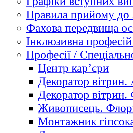
Графіки вступних вип
Правила прийому до 
Фахова передвища ос
Інклюзивна професій
Професії / Спеціальн
Центр кар’єри
Декоратор вітрин. 
Декоратор вітрин. 
Живописець. Флор
Монтажник гіпсока