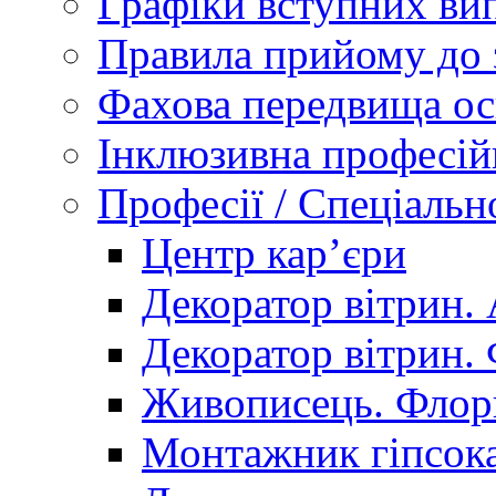
Графіки вступних вип
Правила прийому до 
Фахова передвища ос
Інклюзивна професій
Професії / Спеціальн
Центр кар’єри
Декоратор вітрин. 
Декоратор вітрин. 
Живописець. Флор
Монтажник гіпсока