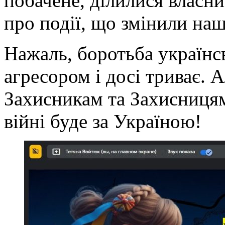
побачене, ділилися власн
про події, що змінили наш
Нажаль, боротьба українс
агресором і досі триває. 
Захисникам та Захисницям
війні буде за Україною!