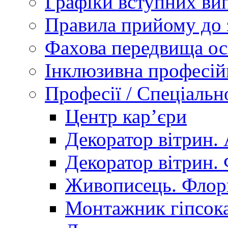
Графіки вступних вип
Правила прийому до 
Фахова передвища ос
Інклюзивна професій
Професії / Спеціальн
Центр кар’єри
Декоратор вітрин. 
Декоратор вітрин. 
Живописець. Флор
Монтажник гіпсока