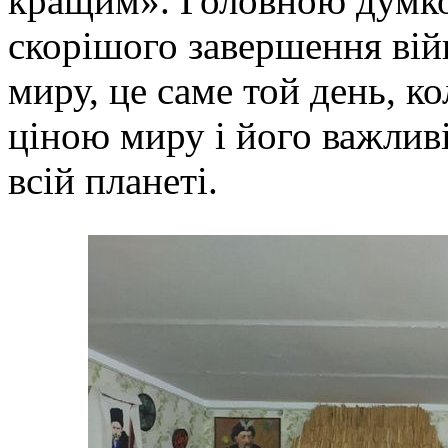
кращим». Головною думко
скорішого завершення ві
миру, це саме той день, к
ціною миру і його важлив
всій планеті.