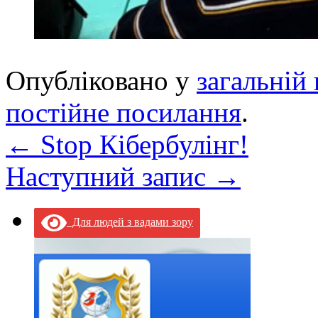
Опубліковано у
загальній 
постійне посилання
.
←
Stop Кібербулінг!
Наступний запис
→
Для людей з вадами зору