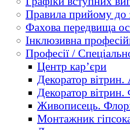
Графіки вступних вип
Правила прийому до 
Фахова передвища ос
Інклюзивна професій
Професії / Спеціальн
Центр кар’єри
Декоратор вітрин. 
Декоратор вітрин. 
Живописець. Флор
Монтажник гіпсока