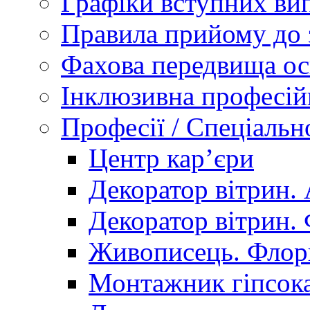
Графіки вступних вип
Правила прийому до 
Фахова передвища ос
Інклюзивна професій
Професії / Спеціальн
Центр кар’єри
Декоратор вітрин. 
Декоратор вітрин. 
Живописець. Флор
Монтажник гіпсока