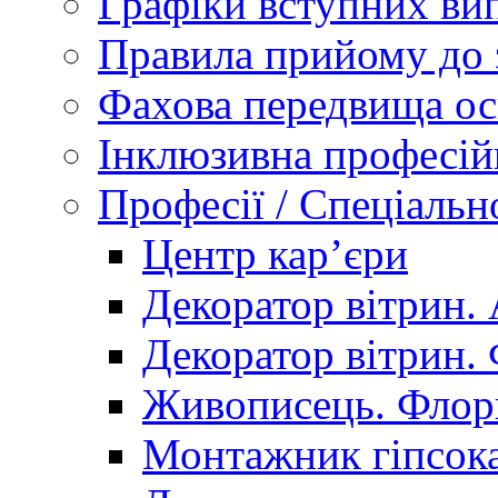
Графіки вступних вип
Правила прийому до 
Фахова передвища ос
Інклюзивна професій
Професії / Спеціальн
Центр кар’єри
Декоратор вітрин. 
Декоратор вітрин. 
Живописець. Флор
Монтажник гіпсока