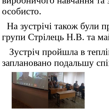
виробничого навчання та 
особисто.
На зустрічі також були п
групи Стрілець Н.В. та м
Зустріч пройшла в теплій
заплановано подальшу сп