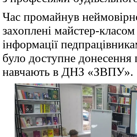
Час промайнув неймовірно
захоплені майстер-класом
інформації педпрацівник
було доступне донесення 
навчають в ДНЗ «ЗВПУ».