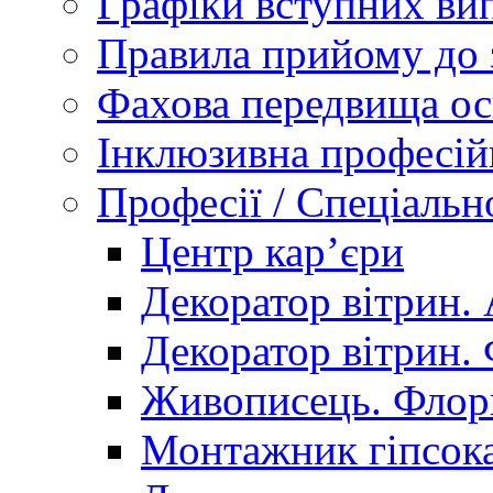
Графіки вступних вип
Правила прийому до 
Фахова передвища ос
Інклюзивна професій
Професії / Спеціальн
Центр кар’єри
Декоратор вітрин. 
Декоратор вітрин. 
Живописець. Флор
Монтажник гіпсока