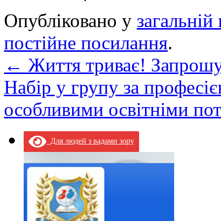
Опубліковано у
загальній 
постійне посилання
.
←
Життя триває! Запрошу
Набір у групу за професі
особливими освітніми по
Для людей з вадами зору