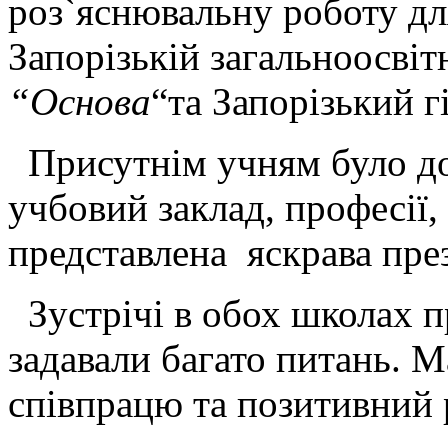
роз`яснювальну роботу для
Запорізькій загальноосвіт
“
Основа
“та Запорізький г
Присутнім учням було д
учбовий заклад, професії,
представлена яскрава през
Зустрічі в обох школах п
задавали багато питань. 
співпрацю та позитивний р