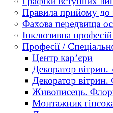
Графіки вступних вип
Правила прийому до 
Фахова передвища ос
Інклюзивна професій
Професії / Спеціальн
Центр кар’єри
Декоратор вітрин. 
Декоратор вітрин. 
Живописець. Флор
Монтажник гіпсока