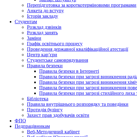
Перепідготовка за короткотерміновими програмами
Анкета до вступу
Історія закладу
Студентам
Розклад дзвінків
Розклад занять
Заміни
Графік освітнього процесу
Проведення державної кваліфікаційної атестації
Центр кар’єри
Студентське самоврядування
Правила безпеки
Правила безпеки в Інтернеті
Правила безпеки при загрозі виникнення раді
Правила безпеки при загрозі виникнення хімі
Правила безпеки при загрозі виникнення пове
Правила безпеки при загрозі стихійного лих
Бібліотека
Правила внутрішнього розпорядку та поведінки
Протидія булінгу
Захист прав здобувачів освіти
ФПО
Педпрацівникам
Веб-Методичний кабінет