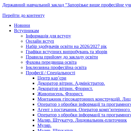
Державний навчальний заклад "Запорізьке вище професійне у
Перейти до контенту
Новини
Вступникам
Інформація для вступу
Онлайн вступ
Набір здобувачів освіти на 2026/2027 рік
Графіки вступних випробувань та зборів
Правила прийому до закладу освіти
Фахова передвища освіта
Інклюзивна професійна освіта
Професії / Спеціальності
Центр кар’єри
Декоратор вітрин. Адміністратор.
Декоратор вітрин. Флорист.
Живописець. Флорист.
Монтажник гіпсокартонних конструкцій. Ли
Оператор з обробки інформації та програмного
Агент з постачання. Оператор комп’ютерного 
Оператор з обробки інформації та програмного
Маляр. Штукатур. Лицювальник-плиточник
Муляр.
Маляр. Штукатур