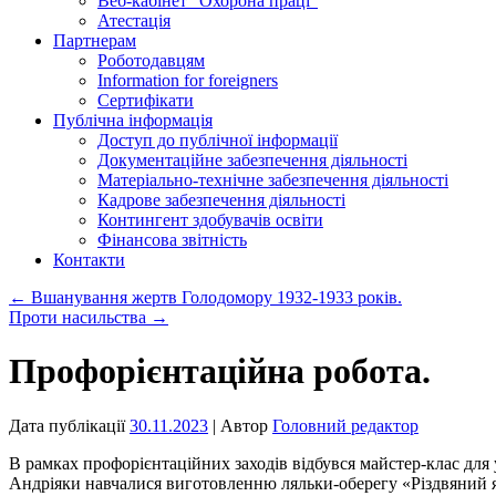
Веб-кабінет “Охорона праці”
Атестація
Партнерам
Роботодавцям
Information for foreigners
Сертифікати
Публічна інформація
Доступ до публічної інформації
Документаційне забезпечення діяльності
Матеріально-технічне забезпечення діяльності
Кадрове забезпечення діяльності
Контингент здобувачів освіти
Фінансова звітність
Контакти
←
Вшанування жертв Голодомору 1932-1933 років.
Проти насильства
→
Профорієнтаційна робота.
Дата публікації
30.11.2023
| Автор
Головний редактор
В рамках профорієнтаційних заходів відбувся майстер-клас для
Андріяки навчалися виготовленню ляльки-оберегу «Різдвяний 