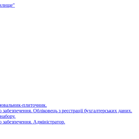
чилище"
цювальник-плиточник.
 забезпечення. Обліковець з реєстрації бухгалтерських даних.
набору.
 забезпечення. Адміністратор.