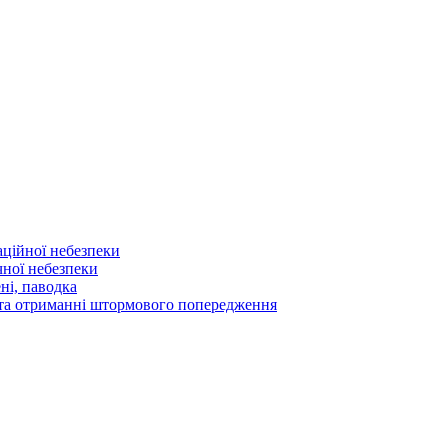
аційної небезпеки
чної небезпеки
ні, паводка
а та отриманні штормового попередження