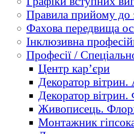
Графіки вступних вип
Правила прийому до 
Фахова передвища ос
Інклюзивна професій
Професії / Спеціальн
Центр кар’єри
Декоратор вітрин. 
Декоратор вітрин. 
Живописець. Флор
Монтажник гіпсока