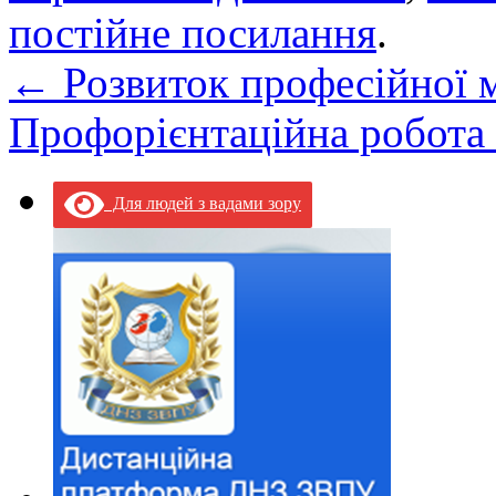
постійне посилання
.
←
Розвиток професійної 
Профорієнтаційна робота
Для людей з вадами зору