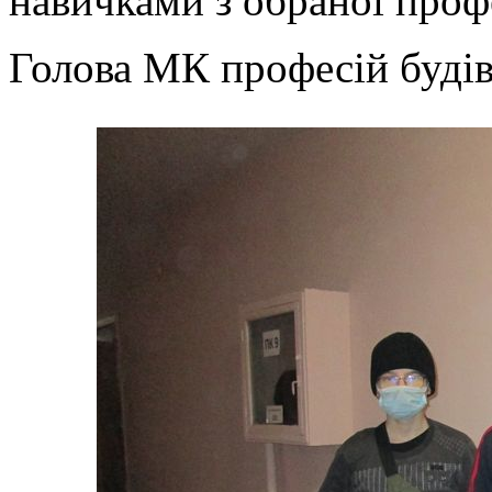
навичками з обраної профе
Голова МК професій буді