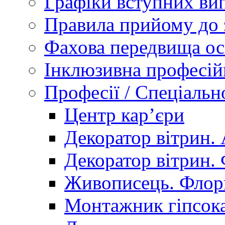
Графіки вступних вип
Правила прийому до 
Фахова передвища ос
Інклюзивна професій
Професії / Спеціальн
Центр кар’єри
Декоратор вітрин. 
Декоратор вітрин. 
Живописець. Флор
Монтажник гіпсока