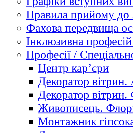
Графіки вступних вип
Правила прийому до 
Фахова передвища ос
Інклюзивна професій
Професії / Спеціальн
Центр кар’єри
Декоратор вітрин. 
Декоратор вітрин. 
Живописець. Флор
Монтажник гіпсока