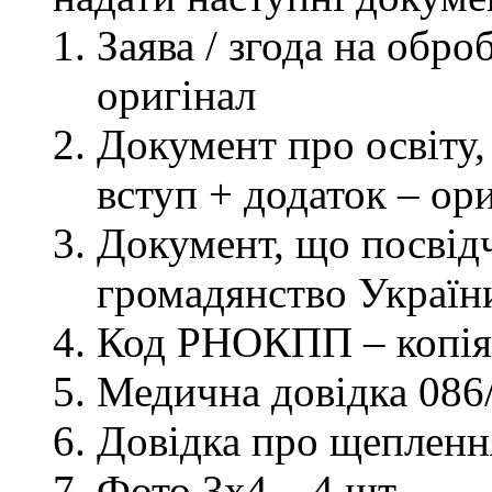
Заява / згода на обр
оригінал
Документ про освіту, 
вступ + додаток – ор
Документ, що посвідч
громадянство України
Код РНОКПП – копія
Медична довідка 086/
Довідка про щеплення
Фото 3х4 – 4 шт.