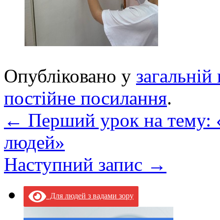
Опубліковано у
загальній 
постійне посилання
.
←
Перший урок на тему: «
людей»
Наступний запис
→
Для людей з вадами зору