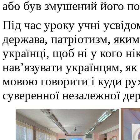
або був змушений його п
Під час уроку учні усвідо
держава, патріотизм, яким
українці, щоб ні у кого н
нав’язувати українцям, як
мовою говорити і куди рух
суверенної незалежної де