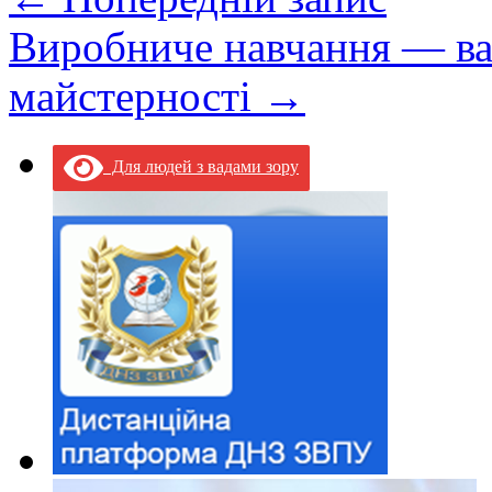
Виробниче навчання — ва
майстерності
→
Для людей з вадами зору