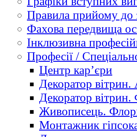
Графіки вступних вип
Правила прийому до 
Фахова передвища ос
Інклюзивна професій
Професії / Спеціальн
Центр кар’єри
Декоратор вітрин. 
Декоратор вітрин. 
Живописець. Флор
Монтажник гіпсока