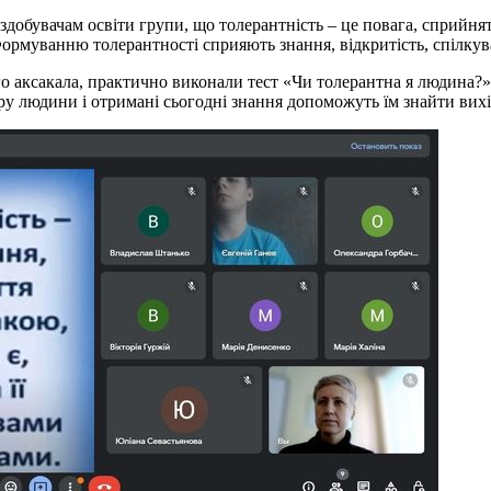
здобувачам освіти групи, що толерантність – це повага, сприйнятт
рмуванню толерантності сприяють знання, відкритість, спілкува
го аксакала, практично виконали тест «Чи толерантна я людина?»,
ру людини і отримані сьогодні знання допоможуть їм знайти вихі