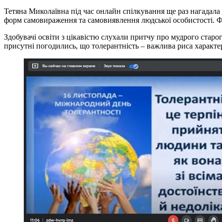
Тетяна Миколаївна під час онлайн спілкування ще раз нагадала 
форм самовираження та самовиявлення людської особистості. Фо
Здобувачі освіти з цікавістю слухали притчу про мудрого старо
присутні погодились, що толерантність – важлива риса характе