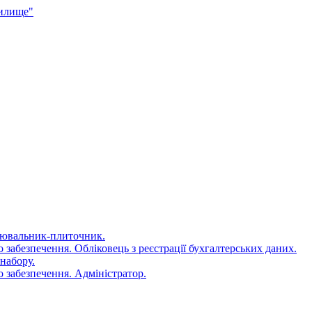
чилище"
цювальник-плиточник.
 забезпечення. Обліковець з реєстрації бухгалтерських даних.
набору.
 забезпечення. Адміністратор.