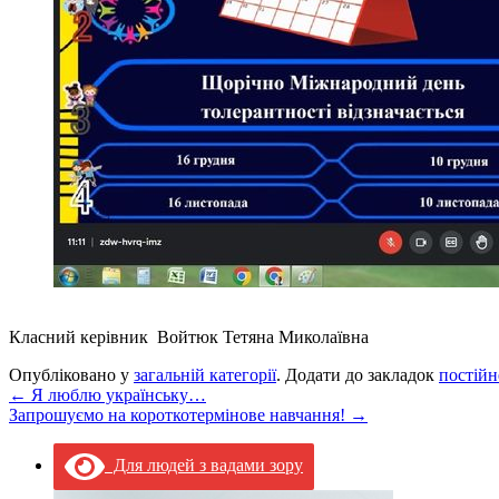
Класний керівник Войтюк Тетяна Миколаївна
Опубліковано у
загальній категорії
. Додати до закладок
постійн
←
Я люблю українську…
Запрошуємо на короткотермінове навчання!
→
Для людей з вадами зору