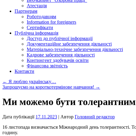
Веб-кабінет “Охорона праці”
Атестація
Партнерам
Роботодавцям
Information for foreigners
Сертифікати
Публічна інформація
Доступ до публічної інформації
Документаційне забезпечення діяльності
Матеріально-технічне забезпечення діяльності
Кадрове забезпечення діяльності
Контингент здобувачів освіти
Фінансова звітність
Контакти
←
Я люблю українську…
Запрошуємо на короткотермінове навчання!
→
Ми можемо бути толерантним
Дата публікації
17.11.2023
| Автор
Головний редактор
16 листопада визначається Міжнародний день толерантності. Т
годину.