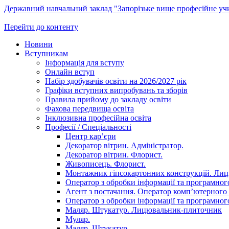
Державний навчальний заклад "Запорізьке вище професійне у
Перейти до контенту
Новини
Вступникам
Інформація для вступу
Онлайн вступ
Набір здобувачів освіти на 2026/2027 рік
Графіки вступних випробувань та зборів
Правила прийому до закладу освіти
Фахова передвища освіта
Інклюзивна професійна освіта
Професії / Спеціальності
Центр кар’єри
Декоратор вітрин. Адміністратор.
Декоратор вітрин. Флорист.
Живописець. Флорист.
Монтажник гіпсокартонних конструкцій. Ли
Оператор з обробки інформації та програмного
Агент з постачання. Оператор комп’ютерного 
Оператор з обробки інформації та програмного
Маляр. Штукатур. Лицювальник-плиточник
Муляр.
Маляр. Штукатур