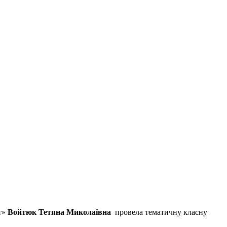
ст»
Войтюк Тетяна Миколаївна
провела тематичну класну