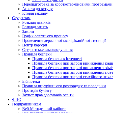
Перепідготовка за короткотерміновими програмами
Анкета до вступу
Історія закладу
Студентам
Розклад дзвінків
Розклад занять
Заміни
Графік освітнього процесу
Проведення державної кваліфікаційної атестації
Центр кар’єри
Студентське самоврядування
Правила безпеки
Правила безпеки в Інтернеті
Правила безпеки при загрозі виникнення раді
Правила безпеки при загрозі виникнення хімі
Правила безпеки при загрозі виникнення пове
Правила безпеки при загрозі стихійного лих
Бібліотека
Правила внутрішнього розпорядку та поведінки
Протидія булінгу
Захист прав здобувачів освіти
ФПО
Педпрацівникам
Веб-Методичний кабінет