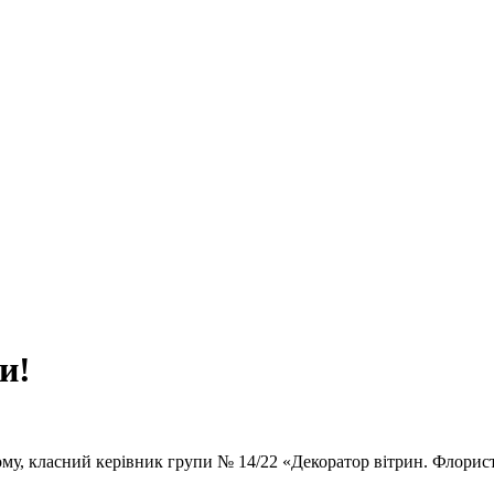
и!
ому, класний керівник групи № 14/22 «Декоратор вітрин. Флори