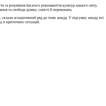
я та розуміння багатого різноманіття культур нашого світу,
ння та свобода думки, совісті й переконань.
 склали асоціативний ряд до теми заходу. У підсумку заходу всі
д із критичних ситуацій.