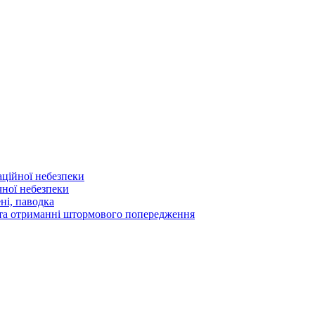
аційної небезпеки
чної небезпеки
ні, паводка
а та отриманні штормового попередження