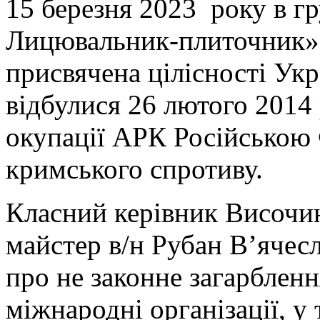
15 березня 2023 року в г
Лицювальник-плиточник» 
присвячена цілісності Укра
відбулися 26 лютого 2014
окупації АРК Російською 
кримського спротиву.
Класний керівник Височин
майстер в/н Рубан В’ячес
про не законне загарблен
міжнародні організації, у