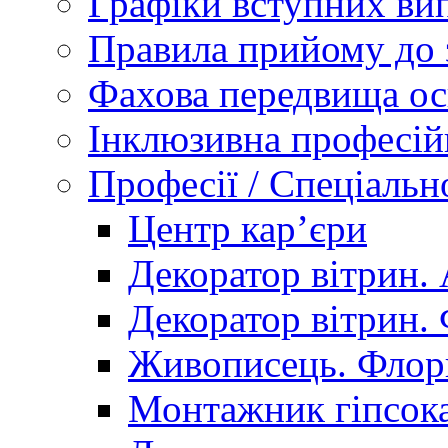
Графіки вступних вип
Правила прийому до 
Фахова передвища ос
Інклюзивна професій
Професії / Спеціальн
Центр кар’єри
Декоратор вітрин. 
Декоратор вітрин. 
Живописець. Флор
Монтажник гіпсока