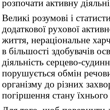
розпочати активну діяльн
Великі розумові і статист
додаткової рухової актив
життя, нераціональне хар
в більшості здобувачів ос
діяльність серцево-судинн
порушується обмін речови
організму до різних захв
погіршення стану їхнього 