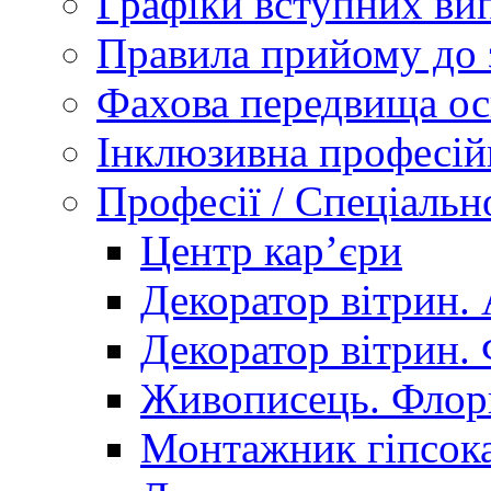
Графіки вступних вип
Правила прийому до 
Фахова передвища ос
Інклюзивна професій
Професії / Спеціальн
Центр кар’єри
Декоратор вітрин. 
Декоратор вітрин. 
Живописець. Флор
Монтажник гіпсока