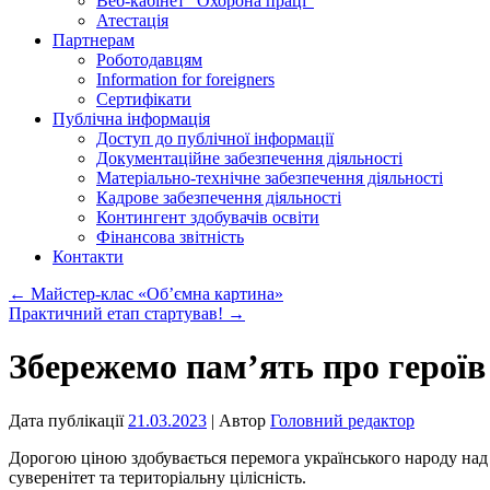
Веб-кабінет “Охорона праці”
Атестація
Партнерам
Роботодавцям
Information for foreigners
Сертифікати
Публічна інформація
Доступ до публічної інформації
Документаційне забезпечення діяльності
Матеріально-технічне забезпечення діяльності
Кадрове забезпечення діяльності
Контингент здобувачів освіти
Фінансова звітність
Контакти
←
Майстер-клас «Об’ємна картина»
Практичний етап стартував!
→
Збережемо пам’ять про героїв
Дата публікації
21.03.2023
| Автор
Головний редактор
Дорогою ціною здобувається перемога українського народу над н
суверенітет та територіальну цілісність.