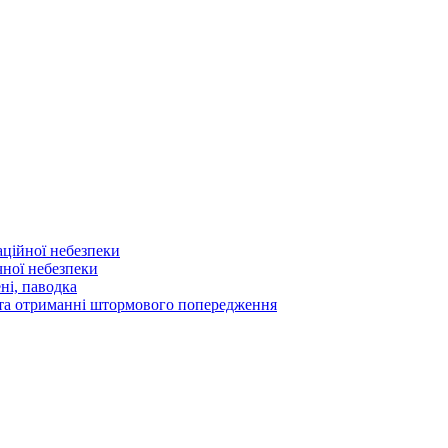
аційної небезпеки
чної небезпеки
ні, паводка
а та отриманні штормового попередження