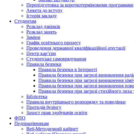
Перепідготовка за короткотерміновими програмами
Анкета до вступу
Історія закладу
Студентам
Розклад дзвінків
Розклад занять
Заміни
Графік освітнього процесу
Проведення державної кваліфікаційної атестації
Центр кар’єри
Студентське самоврядування
Правила безпеки
Правила безпеки в Інтернеті
Правила безпеки при загрозі виникнення раді
Правила безпеки при загрозі виникнення хімі
Правила безпеки при загрозі виникнення пове
Правила безпеки при загрозі стихійного лих
Бібліотека
Правила внутрішнього розпорядку та поведінки
Протидія булінгу
Захист прав здобувачів освіти
ФПО
Педпрацівникам
Веб-Методичний кабінет