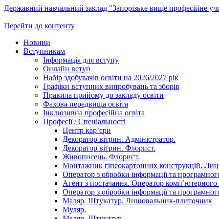
Державний навчальний заклад "Запорізьке вище професійне у
Перейти до контенту
Новини
Вступникам
Інформація для вступу
Онлайн вступ
Набір здобувачів освіти на 2026/2027 рік
Графіки вступних випробувань та зборів
Правила прийому до закладу освіти
Фахова передвища освіта
Інклюзивна професійна освіта
Професії / Спеціальності
Центр кар’єри
Декоратор вітрин. Адміністратор.
Декоратор вітрин. Флорист.
Живописець. Флорист.
Монтажник гіпсокартонних конструкцій. Ли
Оператор з обробки інформації та програмного
Агент з постачання. Оператор комп’ютерного 
Оператор з обробки інформації та програмного
Маляр. Штукатур. Лицювальник-плиточник
Муляр.
Маляр. Штукатур