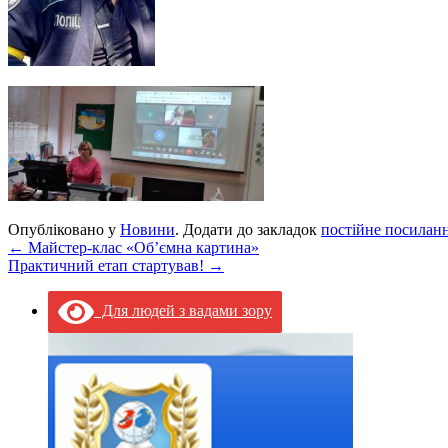
Опубліковано у
Новини
. Додати до закладок
постійне посилан
←
Майстер-клас «Об’ємна картина»
Практичний етап стартував!
→
Для людей з вадами зору