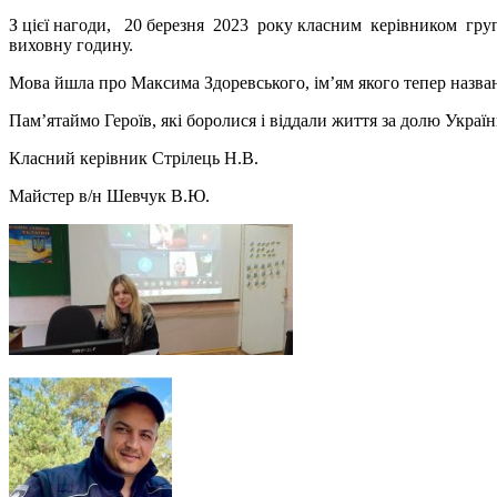
З цієї нагоди, 20 березня 2023 року класним керівником груп
виховну годину.
Мова йшла про Максима Здоревського, ім’ям якого тепер назван
Пам’ятаймо Героїв, які боролися і віддали життя за долю Україн
Класний керівник Стрілець Н.В.
Майстер в/н Шевчук В.Ю.