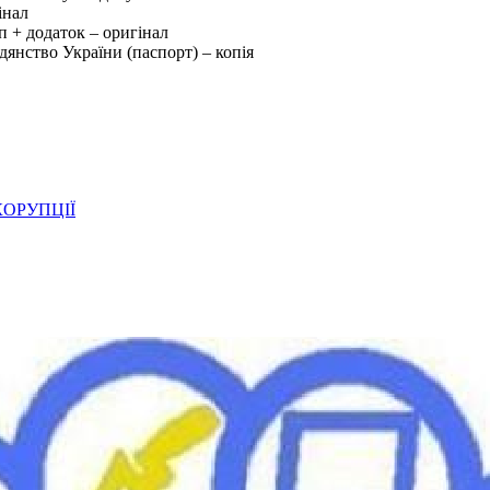
інал
уп + додаток – оригінал
дянство України (паспорт) – копія
ОРУПЦІЇ