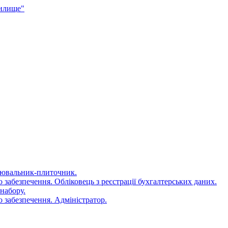
чилище"
цювальник-плиточник.
 забезпечення. Обліковець з реєстрації бухгалтерських даних.
набору.
 забезпечення. Адміністратор.