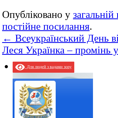
Опубліковано у
загальній 
постійне посилання
.
←
Всеукраїнський День в
Леся Українка – промінь 
Для людей з вадами зору