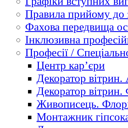
Графіки вступних вип
Правила прийому до 
Фахова передвища ос
Інклюзивна професій
Професії / Спеціальн
Центр кар’єри
Декоратор вітрин. 
Декоратор вітрин. 
Живописець. Флор
Монтажник гіпсока