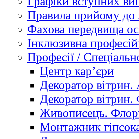
Графіки вступних вип
Правила прийому до 
Фахова передвища ос
Інклюзивна професій
Професії / Спеціальн
Центр кар’єри
Декоратор вітрин. 
Декоратор вітрин. 
Живописець. Флор
Монтажник гіпсока