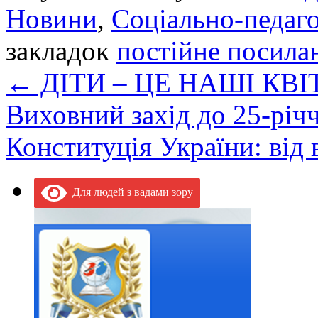
Новини
,
Соціально-педаго
закладок
постійне посила
←
ДІТИ – ЦЕ НАШІ КВ
Виховний захід до 25-річч
Конституція України: від
Для людей з вадами зору