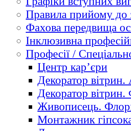
Графіки вступних вип
Правила прийому до 
Фахова передвища ос
Інклюзивна професій
Професії / Спеціальн
Центр кар’єри
Декоратор вітрин. 
Декоратор вітрин. 
Живописець. Флор
Монтажник гіпсока