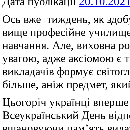
Дата публікації
20.10.202
Ось вже тиждень, як здоб
вище професійне училище
навчання. Але, виховна р
увагою, адже аксіомою є 
викладачів формує світогл
більше, аніж предмет, як
Цьогоріч українці вперше
Всеукраїнський День відп
вшановуючи пам’ять видат