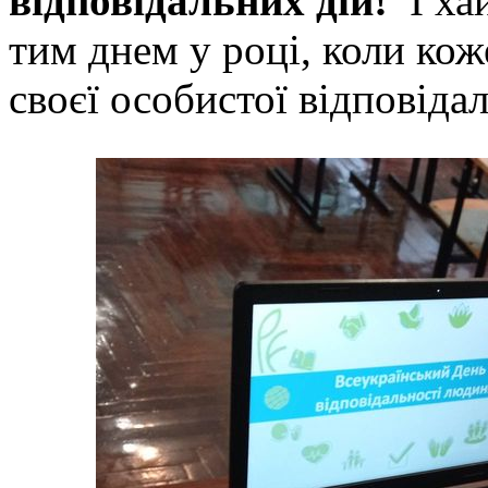
відповідальних дій!
І ха
тим днем у році, коли кож
своєї особистої відповідал