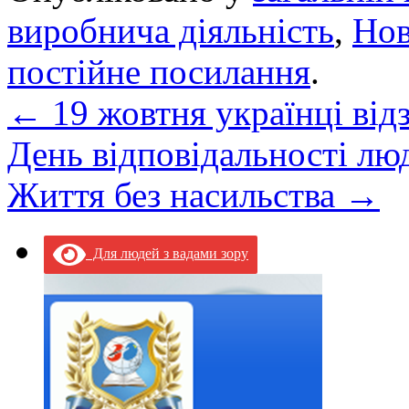
виробнича діяльність
,
Но
постійне посилання
.
←
19 жовтня українці від
День відповідальності лю
Життя без насильства
→
Для людей з вадами зору