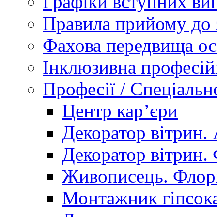
Графіки вступних вип
Правила прийому до 
Фахова передвища ос
Інклюзивна професій
Професії / Спеціальн
Центр кар’єри
Декоратор вітрин. 
Декоратор вітрин. 
Живописець. Флор
Монтажник гіпсока