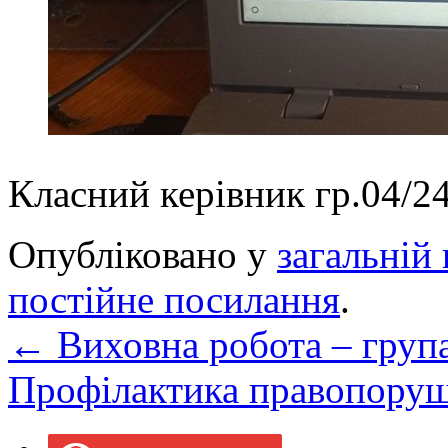
Класний керівник гр.04
Опубліковано у
загальній 
постійне посилання
.
←
Виховна робота – група
Профілактика правопору