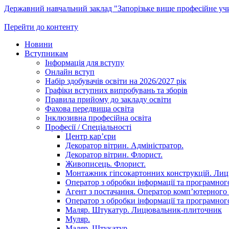
Державний навчальний заклад "Запорізьке вище професійне у
Перейти до контенту
Новини
Вступникам
Інформація для вступу
Онлайн вступ
Набір здобувачів освіти на 2026/2027 рік
Графіки вступних випробувань та зборів
Правила прийому до закладу освіти
Фахова передвища освіта
Інклюзивна професійна освіта
Професії / Спеціальності
Центр кар’єри
Декоратор вітрин. Адміністратор.
Декоратор вітрин. Флорист.
Живописець. Флорист.
Монтажник гіпсокартонних конструкцій. Ли
Оператор з обробки інформації та програмного
Агент з постачання. Оператор комп’ютерного 
Оператор з обробки інформації та програмного
Маляр. Штукатур. Лицювальник-плиточник
Муляр.
Маляр. Штукатур