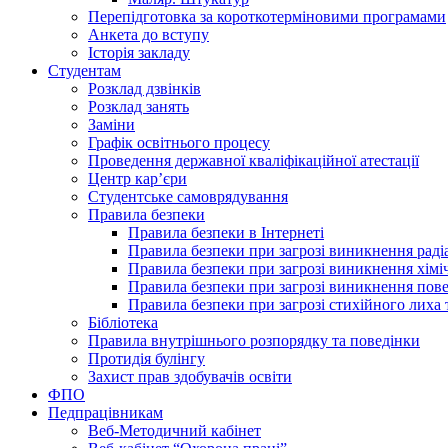
Перепідготовка за короткотерміновими програмами
Анкета до вступу
Історія закладу
Студентам
Розклад дзвінків
Розклад занять
Заміни
Графік освітнього процесу
Проведення державної кваліфікаційної атестації
Центр кар’єри
Студентське самоврядування
Правила безпеки
Правила безпеки в Інтернеті
Правила безпеки при загрозі виникнення раді
Правила безпеки при загрозі виникнення хімі
Правила безпеки при загрозі виникнення пове
Правила безпеки при загрозі стихійного лих
Бібліотека
Правила внутрішнього розпорядку та поведінки
Протидія булінгу
Захист прав здобувачів освіти
ФПО
Педпрацівникам
Веб-Методичний кабінет