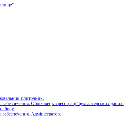
чилище"
цювальник-плиточник.
 забезпечення. Обліковець з реєстрації бухгалтерських даних.
набору.
 забезпечення. Адміністратор.