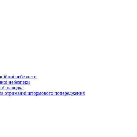
аційної небезпеки
чної небезпеки
ні, паводка
а та отриманні штормового попередження