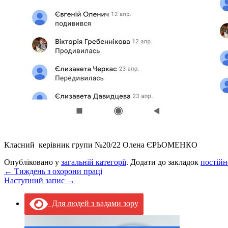
Класний керівник групи №20/22 Олена ЄРЬОМЕНКО
Опубліковано у
загальній категорії
. Додати до закладок
постійн
←
Тиждень з охорони праці
Наступний запис
→
Для людей з вадами зору