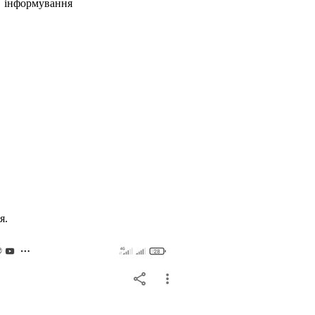
та інформування
я.