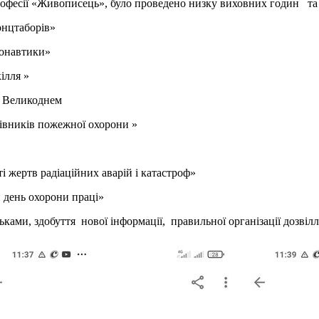
з професії «Живописець», було проведено низку виховних годин 
онцтаборів»
монавтики»
ілля »
 з Великоднем
цівників пожежної охорони »
 жертв радіаційних аварій і катастроф»
й день охорони праці»
ками, здобуття нової інформації, правильної організації дозвілл