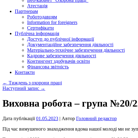
Веб-кабінет “Охорона праці”
Атестація
Партнерам
Роботодавцям
Information for foreigners
Сертифікати
Публічна інформація
Доступ до публічної інформації
Документаційне забезпечення діяльності
Матеріально-технічне забезпечення діяльності
Кадрове забезпечення діяльності
Контингент здобувачів освіти
Фінансова звітність
Контакти
←
Тиждень з охорони праці
Наступний запис
→
Виховна робота – група №20/22
Дата публікації
01.05.2023
| Автор
Головний редактор
Під час вимушеного знаходження вдома нашої молоді ми не зуп