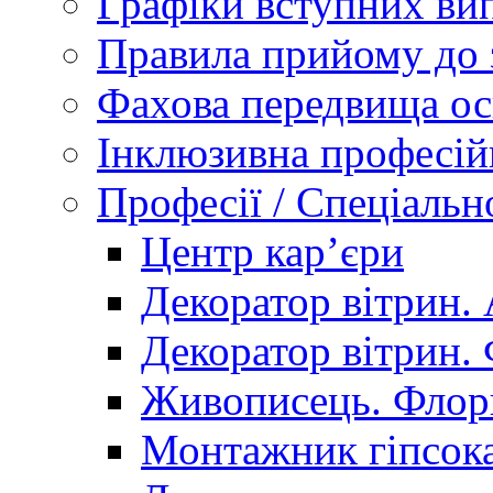
Графіки вступних вип
Правила прийому до 
Фахова передвища ос
Інклюзивна професій
Професії / Спеціальн
Центр кар’єри
Декоратор вітрин. 
Декоратор вітрин. 
Живописець. Флор
Монтажник гіпсока