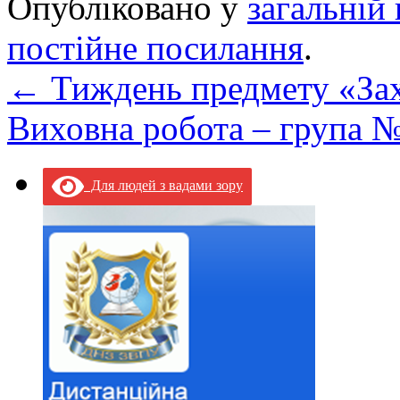
Опубліковано у
загальній 
постійне посилання
.
←
Тиждень предмету «Зах
Виховна робота – група №
Для людей з вадами зору