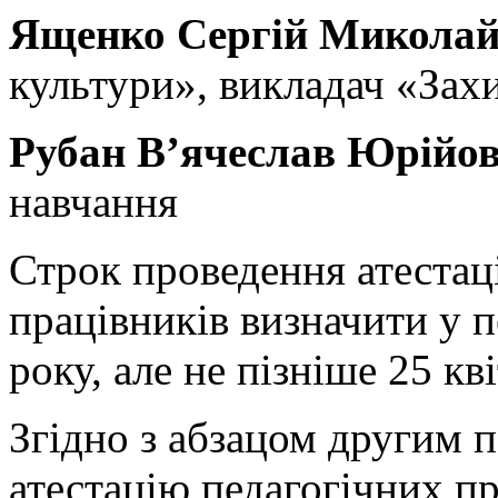
Ященко Сергій Микола
культури», викладач «Зах
Рубан В’ячеслав Юрійо
навчання
Строк проведення атестаці
працівників визначити у п
року, але не пізніше 25 кв
Згідно з абзацом другим п
атестацію педагогічних пр