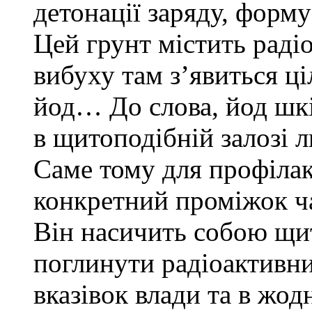
детонації заряду, форму
Цей грунт містить раді
вибуху там з’явиться ці
йод… До слова, йод шк
в щитоподібній залозі 
Саме тому для профілак
конкретний проміжок ч
Він насичить собою щит
поглинути радіоактивни
вказівок влади та в жод