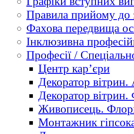
Графіки вступних вип
Правила прийому до 
Фахова передвища ос
Інклюзивна професій
Професії / Спеціальн
Центр кар’єри
Декоратор вітрин. 
Декоратор вітрин. 
Живописець. Флор
Монтажник гіпсока