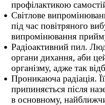
профілактикою самості
Світлове випромінюванн
під час повітряного виб
випромінювання приймут
Радіоактивний пил. Люд
органи дихання, аби це
організму, адже так від
Проникаюча радіація. Ї
припиняється після наз
в основному, найближч