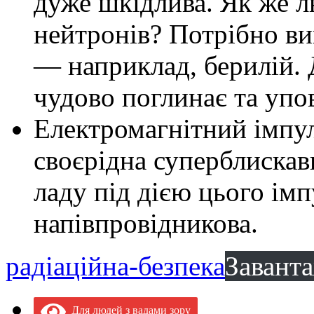
дуже шкідлива. Як же л
нейтронів? Потрібно ви
— наприклад, берилій. 
чудово поглинає та упо
Електромагнітний імпул
своєрідна суперблискавк
ладу під дією цього імп
напівпровідникова.
радіаційна-безпека
Завант
Для людей з вадами зору